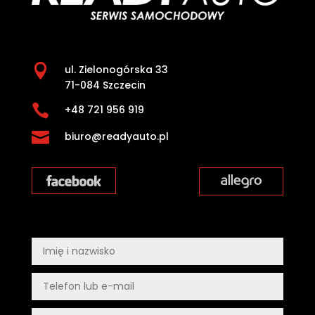

ul. Zielonogórska 33
71-084 Szczecin

+48 721 956 919

biuro@readyauto.pl