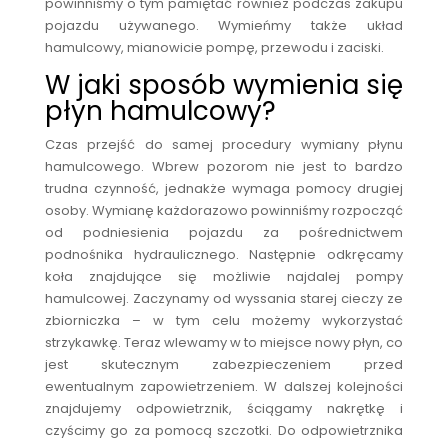
powinniśmy o tym pamiętać również podczas zakupu
pojazdu używanego. Wymieńmy także układ
hamulcowy, mianowicie pompę, przewodu i zaciski.
W jaki sposób wymienia się
płyn hamulcowy?
Czas przejść do samej procedury wymiany płynu
hamulcowego. Wbrew pozorom nie jest to bardzo
trudna czynność, jednakże wymaga pomocy drugiej
osoby. Wymianę każdorazowo powinniśmy rozpocząć
od podniesienia pojazdu za pośrednictwem
podnośnika hydraulicznego. Następnie odkręcamy
koła znajdujące się możliwie najdalej pompy
hamulcowej. Zaczynamy od wyssania starej cieczy ze
zbiorniczka – w tym celu możemy wykorzystać
strzykawkę. Teraz wlewamy w to miejsce nowy płyn, co
jest skutecznym zabezpieczeniem przed
ewentualnym zapowietrzeniem. W dalszej kolejności
znajdujemy odpowietrznik, ściągamy nakrętkę i
czyścimy go za pomocą szczotki. Do odpowietrznika