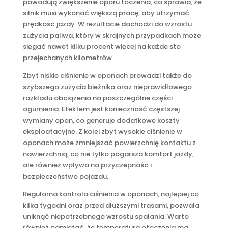
powodują zwiększenie oporu toczenia, co sprawia, że
silnik musi wykonać większą pracę, aby utrzymać
prędkość jazdy. W rezultacie dochodzi do wzrostu
zużycia paliwa, który w skrajnych przypadkach może
sięgać nawet kilku procent więcej na każde sto
przejechanych kilometrów.
Zbyt niskie ciśnienie w oponach prowadzi także do
szybszego zużycia bieżnika oraz nieprawidłowego
rozkładu obciążenia na poszczególne części
ogumienia. Efektem jest konieczność częstszej
wymiany opon, co generuje dodatkowe koszty
eksploatacyjne. Z kolei zbyt wysokie ciśnienie w
oponach może zmniejszać powierzchnię kontaktu z
nawierzchnią, co nie tylko pogarsza komfort jazdy,
ale również wpływa na przyczepność i
bezpieczeństwo pojazdu.
Regularna kontrola ciśnienia w oponach, najlepiej co
kilka tygodni oraz przed dłuższymi trasami, pozwala
uniknąć niepotrzebnego wzrostu spalania. Warto
również pamiętać, że temperatura otoczenia ma