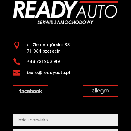

ul. Zielonogórska 33
71-084 Szczecin

+48 721 956 919

biuro@readyauto.pl