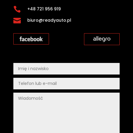

+48 721 956 919

biuro@readyauto.pl