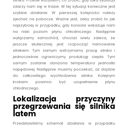
silnika. Przede wszystkim, co zrobić, gdy taka sytuacja
zdarzy nam się w trasie. W tej sytuacji konieczne jest
szybkie działanie. W pierwszej kolejności należy
zjechać na pobocze. Ważne jest, żeby zrobić to jak
najszybciej w przypadku, gdy konsola wskazuje nam
na niski poziom płynu chłodniczego. Następnie
wyłączamy samochód, chociaż wielu zaleca, że
jeszcze skuteczniej jest rozpocząć hamowanie
silnikiem. Tym samym wstrzymamy pracę silnika i
jednocześnie ograniczymy produkcję ciepła. Tym
samym zostanie obniżona temperatura jednostki
napędowej. Następnie musimy poczekać, aż dojdzie
do całkowitego wychłodzenia silnika. Kolejnym
krokiem powinno być uzupełnienie płynu
chłodniczego.
Lokalizacja przyczyny
przegrzewania się silnika
latem
Przedstawiliśmy schemat działania w przypadku