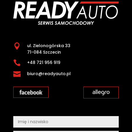

ul. Zielonogórska 33
71-084 Szczecin

+48 721 956 919

biuro@readyauto.pl