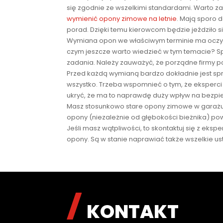
się zgodnie ze wszelkimi standardami. Warto za
wymienić opony zimowe na letnie
. Mają sporo 
porad. Dzięki temu kierowcom będzie jeździło s
Wymiana opon we właściwym terminie ma oczywi
czym jeszcze warto wiedzieć w tym temacie? Sp
zadania. Należy zauważyć, że porządne firmy 
Przed każdą wymianą bardzo dokładnie jest spraw
wszystko. Trzeba wspomnieć o tym, że eksperci 
ukryć, że ma to naprawdę duży wpływ na bezpi
Masz stosunkowo stare opony zimowe w garażu? 
opony (niezależnie od głębokości bieżnika) po
Jeśli masz wątpliwości, to skontaktuj się z eksp
opony. Są w stanie naprawiać także wszelkie us
KONTAKT