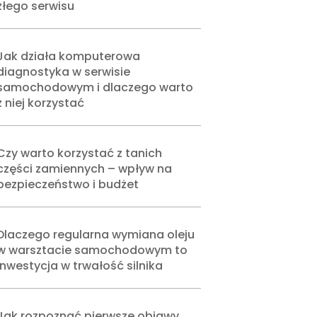
złego serwisu
Jak działa komputerowa
diagnostyka w serwisie
samochodowym i dlaczego warto
z niej korzystać
Czy warto korzystać z tanich
części zamiennych – wpływ na
bezpieczeństwo i budżet
Dlaczego regularna wymiana oleju
w warsztacie samochodowym to
inwestycja w trwałość silnika
Jak rozpoznać pierwsze objawy