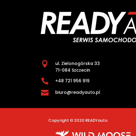

ul. Zielonogórska 33
71-084 Szczecin

+48 721 956 919

biuro@readyauto.pl
Copyright © 2020 READYauto.