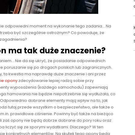
dzie odpowiedni moment na wykonanie tego zadania… Na
 trzeba być szczególnie ostrożnym? Co powoduje, że
 zagadnienia?
n ma tak duże znaczenie?
aniem… Nie da się ukryć, że posiadanie odpowiednich
 poruszanie się po drogach polskich lub zagranicznych.
, ta kwestia ma naprawdę duże znaczenie i ani przez
nie opony
zdecydowanie lepiej radzą sobie przy
ementy wyposażenia (każdego samochodu) zapewniają
oga hamowania nie będzie niepotrzebnie się wydłużała, co
 Odpowiednio dobrane elementy mają wpływ na to, jak
zi tutaj przede wszystkim o bezpieczeństwo, ale także o
.in. prawidłowe ciśnienie. Powinny być także na bieżąco
li zaś opony nie będą dobrze dobrane do pory roku oraz
a liczyć się ze sporymi wydatkami. Dlaczego? W ten
się konkretnych elementów. Na skutek tego opony będą