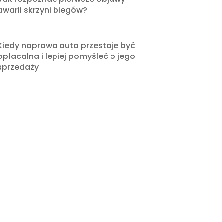
awarii skrzyni biegów?
Kiedy naprawa auta przestaje być
opłacalna i lepiej pomyśleć o jego
sprzedaży