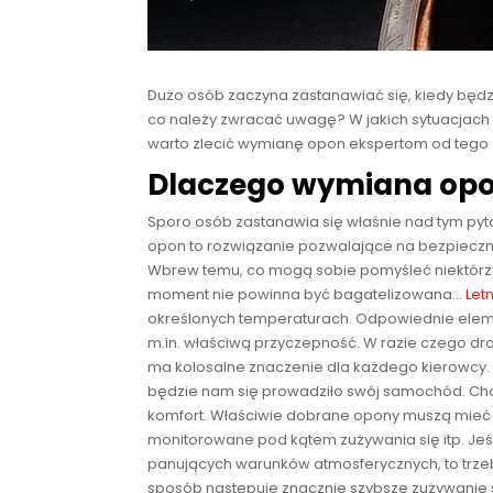
Dużo osób zaczyna zastanawiać się, kiedy bę
co należy zwracać uwagę? W jakich sytuacjach
warto zlecić wymianę opon ekspertom od tego
Dlaczego wymiana opo
Sporo osób zastanawia się właśnie nad tym pyt
opon to rozwiązanie pozwalające na bezpieczne
Wbrew temu, co mogą sobie pomyśleć niektórzy
moment nie powinna być bagatelizowana…
Let
określonych temperaturach. Odpowiednie el
m.in. właściwą przyczepność. W razie czego dr
ma kolosalne znaczenie dla każdego kierowcy.
będzie nam się prowadziło swój samochód. Chod
komfort. Właściwie dobrane opony muszą mieć m
monitorowane pod kątem zużywania się itp. Jeś
panujących warunków atmosferycznych, to trzeb
sposób następuje znacznie szybsze zużywanie 