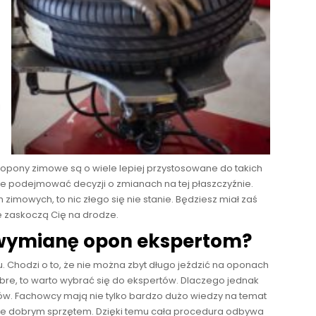
u
j
 opony zimowe są o wiele lepiej przystosowane do takich
e podejmować decyzji o zmianach na tej płaszczyźnie.
h zimowych, to nic złego się nie stanie. Będziesz miał zaś
 zaskoczą Cię na drodze.
 wymianę opon ekspertom?
u. Chodzi o to, że nie można zbyt długo jeździć na oponach
obre, to warto wybrać się do ekspertów. Dlaczego jednak
dów. Fachowcy mają nie tylko bardzo dużo wiedzy na temat
ące dobrym sprzętem. Dzięki temu cała procedura odbywa