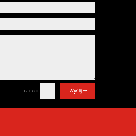
Wyślij
=
12 + 8