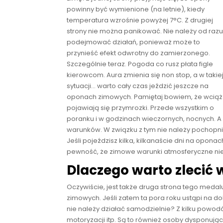
powinny być wymienione (na letnie), kiedy
temperatura wzrośnie powyżej 7°C. Z drugiej
strony nie można panikować. Nie należy od raz
podejmować działań, ponieważ może to
przynieść efekt odwrotny do zamierzonego.
Szczególnie teraz. Pogoda co rusz płata figle
kierowcom. Aura zmienia się non stop, a w takie
sytuacji… warto cały czas jeździć jeszcze na
oponach zimowych. Pamiętaj bowiem, że wciąż
pojawiają się przymrozki. Przede wszystkim o
poranku i w godzinach wieczornych, nocnych. A
warunków. W związku z tym nie należy pochopni
Jeśli pojeździsz kilka, kilkanaście dni na oponac
pewność, że zimowe warunki atmosferyczne nie
Dlaczego warto zlecić
Oczywiście, jest także druga strona tego medal
zimowych. Jeśli zatem ta pora roku ustąpi na d
nie należy działać samodzielnie? Z kilku powo
motoryzacji itp. Są to również osoby dysponuj