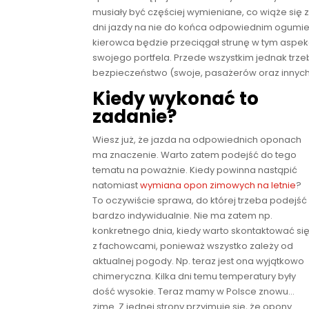
musiały być częściej wymieniane, co wiąże się z o
dni jazdy na nie do końca odpowiednim ogumie
kierowca będzie przeciągał strunę w tym aspekc
swojego portfela. Przede wszystkim jednak trze
bezpieczeństwo (swoje, pasażerów oraz innyc
Kiedy wykonać to
zadanie?
Wiesz już, że jazda na odpowiednich oponach
ma znaczenie. Warto zatem podejść do tego
tematu na poważnie. Kiedy powinna nastąpić
natomiast
wymiana opon zimowych na letnie
?
To oczywiście sprawa, do której trzeba podejść
bardzo indywidualnie. Nie ma zatem np.
konkretnego dnia, kiedy warto skontaktować si
z fachowcami, ponieważ wszystko zależy od
aktualnej pogody. Np. teraz jest ona wyjątkowo
chimeryczna. Kilka dni temu temperatury były
dość wysokie. Teraz mamy w Polsce znowu…
zimę. Z jednej strony przyjmuje się, że opony