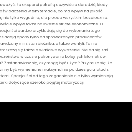
uważyć, że eksperci potrafią oczywiście doradzić, kiedy
doświadczenia w tym temacie, co ma wpływ na jakość
ię nie tylko wygodnie, ale przede wszystkim bezpiecznie.
ście wpływ także na kwestie stricte ekonomiczne. O
ecjaliści bardzo przykładają się do wykonania tego
posiadają opony tylko od sprawdzonych producentów.
dzany m.in. stan bieżnika, a także wentyli. To nie
troszczą się także o właściwe wyważenie. Nie da się zaś
eczeństwo w czasie pokonywania kolejnych kilometrów.
Zastanawiasz się, czy mogą być użyte? Przyjmuje się, że
winny być wymieniane maksymalnie po dziesięciu latach.
ertami. Specjaliści od tego zagadnienia nie tylko wymieniają
terki dotyczące szeroko pojętej motoryzacji.