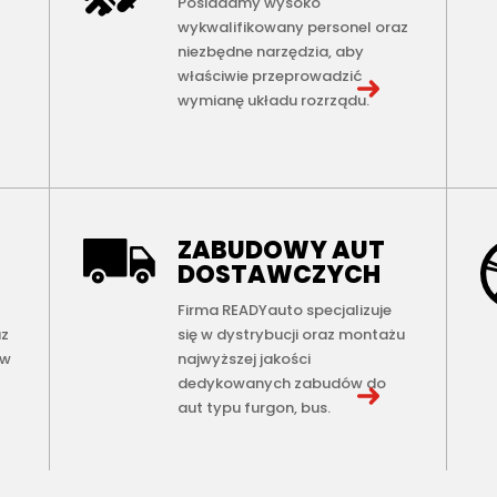
Posiadamy wysoko
wykwalifikowany personel oraz
niezbędne narzędzia, aby
właściwie przeprowadzić
wymianę układu rozrządu.
ZABUDOWY AUT
DOSTAWCZYCH
Firma READYauto specjalizuje
az
się w dystrybucji oraz montażu
 w
najwyższej jakości
dedykowanych zabudów do
aut typu furgon, bus.