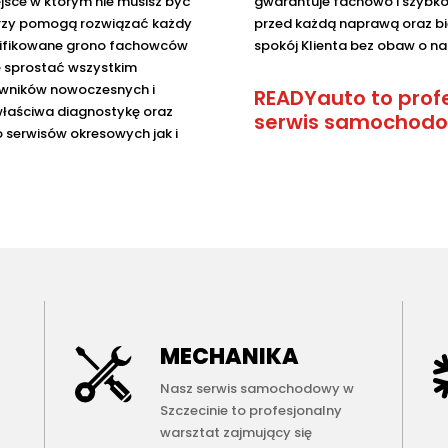
jsce w którym nie musisz być
gwarantuje fachowo i szyb
którzy pomogą rozwiązać każdy
przed każdą naprawą oraz bi
lifikowane grono fachowców
spokój Klienta bez obaw o n
ie sprostać wszystkim
owników nowoczesnych i
READYauto to prof
właściwa diagnostykę oraz
serwis samochodow
 serwisów okresowych jak i
MECHANIKA
Nasz serwis samochodowy w
Szczecinie to profesjonalny
warsztat zajmujący się