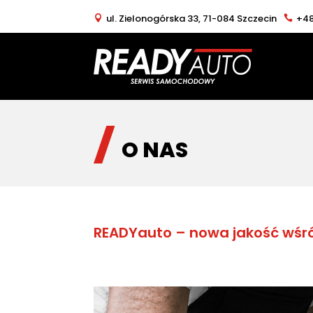
ul. Zielonogórska 33, 71-084 Szczecin
+48
O NAS
READYauto – nowa jakość wśr