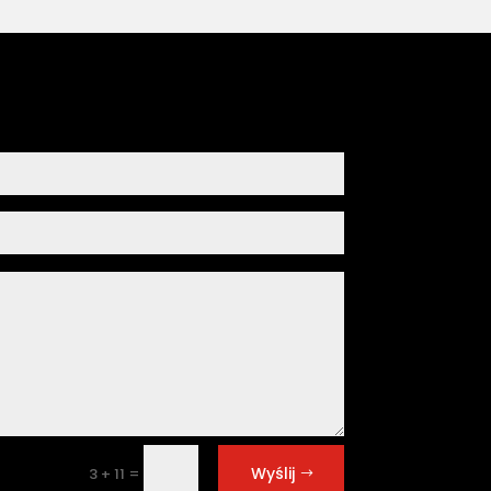
Wyślij
=
3 + 11