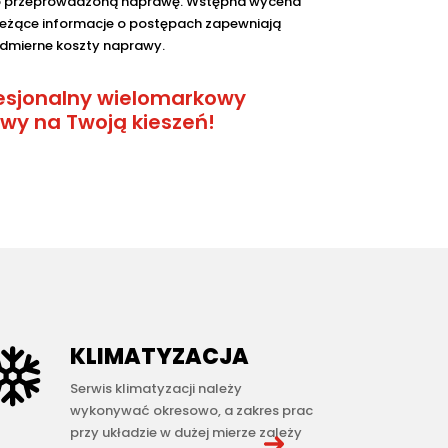
ko przeprowadzoną naprawę. Wstępna wycena
eżące informacje o postępach zapewniają
admierne koszty naprawy.
esjonalny wielomarkowy
y na Twoją kieszeń!
KLIMATYZACJA
Serwis klimatyzacji należy
wykonywać okresowo, a zakres prac
przy układzie w dużej mierze zależy