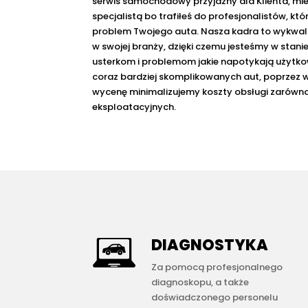
serwis samochodowy przyjazny dla Klienta, mie
specjalistą bo trafiłeś do profesjonalistów, 
problem Twojego auta. Nasza kadra to wykwa
w swojej branży, dzięki czemu jesteśmy w stan
usterkom i problemom jakie napotykają użytk
coraz bardziej skomplikowanych aut, poprzez 
wycenę minimalizujemy koszty obsługi zarówno
eksploatacyjnych.
DIAGNOSTYKA
Za pomocą profesjonalnego
diagnoskopu, a także
doświadczonego personelu