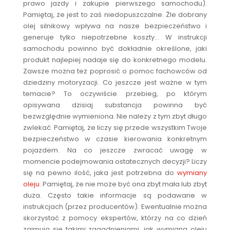
prawo jazdy i zakupie pierwszego samochodu).
Pamiętaj, że jest to zaś niedopuszczalne. Źle dobrany
olej silnikowy wpływa na nasze bezpieczeństwo i
generuje tylko niepotrzebne koszty… W instrukcji
samochodu powinno być dokładnie określone, jaki
produkt najlepiej nadaje się do konkretnego modelu.
Zawsze można też poprosić o pomoc fachowców od
dziedziny motoryzacji. Co jeszcze jest ważne w tym
temacie? To oczywiście przebieg, po którym
opisywana dzisiaj substancja powinna być
bezwzględnie wymieniona. Nie należy z tym zbyt długo
zwlekać. Pamiętaj, że liczy się przede wszystkim Twoje
bezpieczeństwo w czasie kierowania konkretnym
pojazdem. Na co jeszcze zwracać uwagę w
momencie podejmowania ostatecznych decyzji? Liczy
się na pewno ilość, jaka jest potrzebna do
wymiany
oleju
. Pamiętaj, że nie może być ona zbyt mała lub zbyt
duża. Często takie informacje są podawane w
instrukcjach (przez producentów). Ewentualnie można
skorzystać z pomocy ekspertów, którzy na co dzień
zajmują się takimi zagadnieniami, jak wymiana oleju