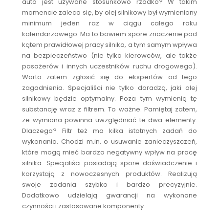
auto jest używane stosunkowo rzadko? W takim
momencie zaleca się, by olej silnikowy był wymieniony
minimum jeden raz w ciągu całego roku
kalendarzowego. Ma to bowiem spore znaczenie pod
kątem prawidłowej pracy silnika, a tym samym wpływa
na bezpieczeństwo (nie tylko kierowców, ale także
pasażerów i innych uczestników ruchu drogowego).
Warto zatem zgłosić się do ekspertów od tego
zagadnienia. Specjaliści nie tylko doradzą, jaki olej
silnikowy będzie optymalny. Poza tym wymienią tę
substancję wraz z filtrem. To ważne. Pamiętaj zatem,
że wymiana powinna uwzględniać te dwa elementy.
Dlaczego? Filtr też ma kilka istotnych zadań do
wykonania. Chodzi m.in. o usuwanie zanieczyszczeń,
które mogą mieć bardzo negatywny wpływ na pracę
silnika. Specjaliści posiadają spore doświadczenie i
korzystają z nowoczesnych produktów. Realizują
swoje zadania szybko i bardzo precyzyjnie.
Dodatkowo udzielają gwarancji na wykonane
czynności i zastosowane komponenty.