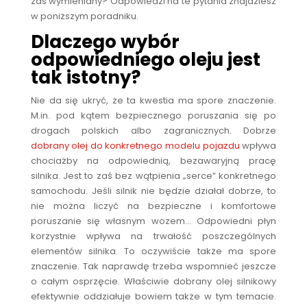
zaś wymieniany? Odpowiedzi na te pytania znajdziesz
w poniższym poradniku.
Dlaczego wybór
odpowiedniego oleju jest
tak istotny?
Nie da się ukryć, że ta kwestia ma spore znaczenie.
M.in. pod kątem bezpiecznego poruszania się po
drogach polskich albo zagranicznych. Dobrze
dobrany olej do konkretnego modelu pojazdu
wpływa
chociażby na odpowiednią, bezawaryjną pracę
silnika. Jest to zaś bez wątpienia „serce” konkretnego
samochodu. Jeśli silnik nie będzie działał dobrze, to
nie można liczyć na bezpieczne i komfortowe
poruszanie się własnym wozem… Odpowiedni płyn
korzystnie wpływa na trwałość poszczególnych
elementów silnika. To oczywiście także ma spore
znaczenie. Tak naprawdę trzeba wspomnieć jeszcze
o całym osprzęcie. Właściwie dobrany olej silnikowy
efektywnie oddziałuje bowiem także w tym temacie.