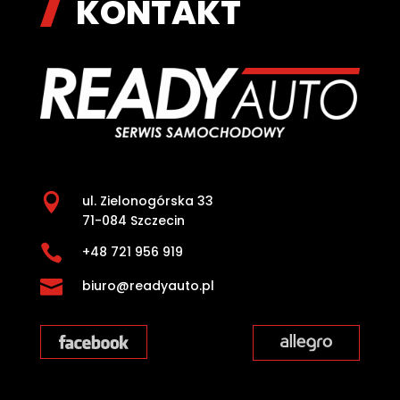
KONTAKT

ul. Zielonogórska 33
71-084 Szczecin

+48 721 956 919

biuro@readyauto.pl