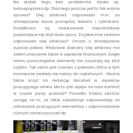
Na skutek tego bez problemów działa np.
turbosprężarka itp. Dlaczego jeszcze jest to tak ważna
sprawa? Olej silnikowy odpowiada m.in. za
zmniejszanie tarcia pomiędzy tłokami i cylindrami.
Dodatkowo są redukowane niepotrzebnie
pojawiające się zbyt duże opory. Za jakie inne zadania
odpowiada olej silnikowy? Chodzi o zmniejszenie
zużycia paliwa. Właściwie dobrany olej silnikowy ma
zatem znaczenie także w aspekcie finansowym. Dzięki
niemu poszczególne elementy nie zużywają się zbyt
szybko. Tak samo jest również z paliwem, które w tym
momencie niestety nie należy do najtańszych… Można
także liczyć na redukcję decybeli w aspekcie
pracującego silnika. Ma to zaś wpływ na nasz komfort
w czasie jazdy, prawda? Ponadto trzeba zwrócić
uwagę na to, że takie substancje odpowiadają za
chłodzenie pracujących elementów i odprowadzanie
różnych zanieczyszczeń itp.